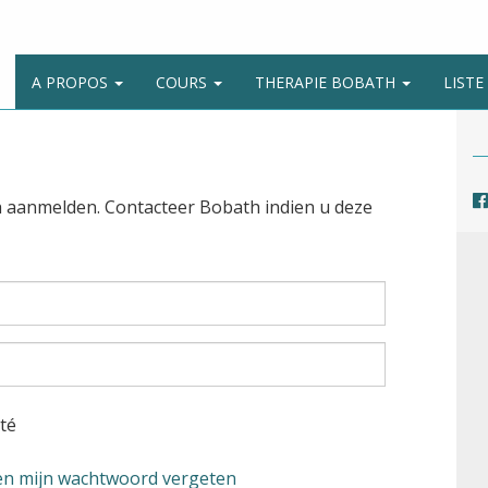
A PROPOS
COURS
THERAPIE BOBATH
LIST
h aanmelden. Contacteer Bobath indien u deze
té
en mijn wachtwoord vergeten