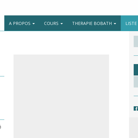
A PROPOS
COURS
THERAPIE BOBATH
LIST
é