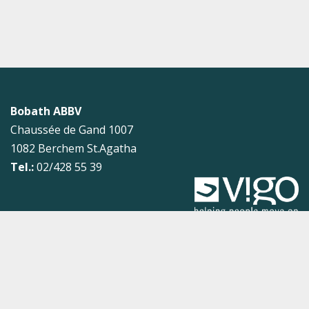
Bobath ABBV
Chaussée de Gand 1007
1082
Berchem St.Agatha
Tel.:
02/428 55 39
Sitemap