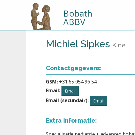
Bobath
ABBV
Michiel Sipkes
Kiné
Contactgegevens:
GSM:
+31 65 054 96 54
Email:
Email
Email (secundair):
Email
Extra informatie:
Specialisatie pediatrie + advanced boba