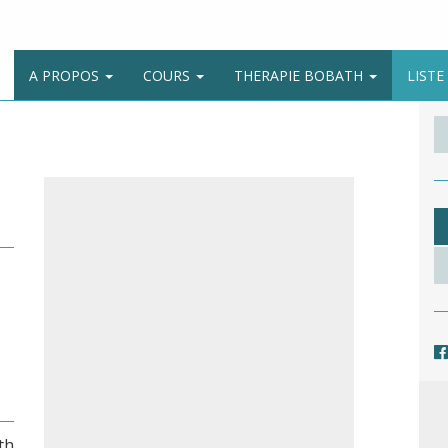
A PROPOS
COURS
THERAPIE BOBATH
LIST
th