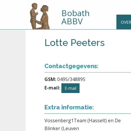
Bobath
ABBV
OVE
Lotte Peeters
Contactgegevens:
GSM:
0495/348895
E-mail:
E-mail
Extra informatie:
Vossenberg1Team (Hasselt) en De
Blinker (Leuven