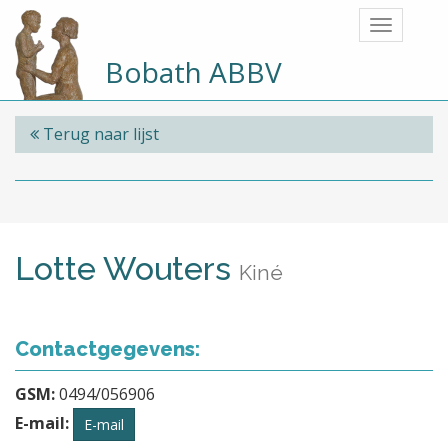
Bobath ABBV
Terug naar lijst
Lotte Wouters
Kiné
Contactgegevens:
GSM:
0494/056906
E-mail:
E-mail