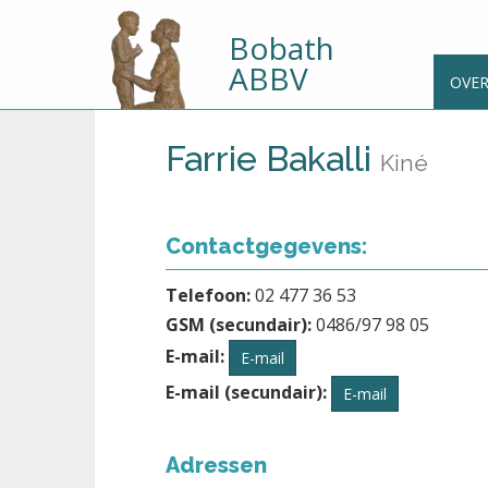
Bobath
ABBV
OVE
Farrie Bakalli
Kiné
Contactgegevens:
Telefoon:
02 477 36 53
GSM (secundair):
0486/97 98 05
E-mail:
E-mail
E-mail (secundair):
E-mail
Adressen