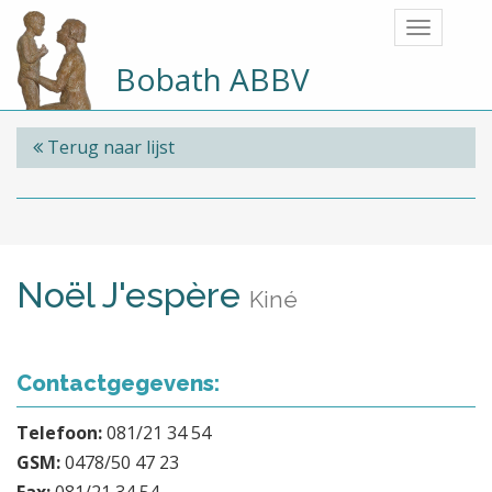
Bobath ABBV
Terug naar lijst
Noël J'espère
Kiné
Contactgegevens:
Telefoon:
081/21 34 54
GSM:
0478/50 47 23
Fax:
081/21 34 54